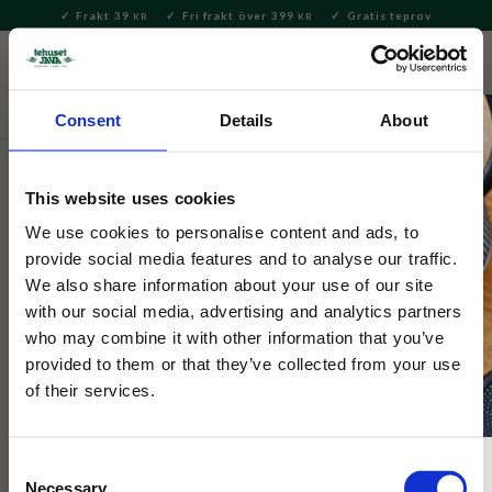
Frakt 39
Fri frakt över 399
Gratis teprov
KR
KR
Meny
FAVORITE
KUNDV
close
Consent
Details
About
Servering & Dukning
Dukning
Underlägg och coasters
This website uses cookies
Spode
Spode Blue Italian Glasunderlägg
We use cookies to personalise content and ads, to
provide social media features and to analyse our traffic.
We also share information about your use of our site
Glasunderlägg i laminerad kork.
with our social media, advertising and analytics partners
who may combine it with other information that you’ve
provided to them or that they’ve collected from your use
of their services.
Consent
Necessary