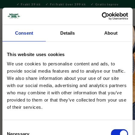
Frakt 39
Fri frakt över 399
Gratis teprov
KR
KR
Meny
FAVORITE
KUNDV
close
Consent
Details
About
Servering & Dukning
Servering
Fat
This website uses cookies
Spode
Spode Blue Italian Små Fat 4-Pack
We use cookies to personalise content and ads, to
provide social media features and to analyse our traffic.
We also share information about your use of our site
Fyra små fat från Spode i mönstret Blue Italian.
with our social media, advertising and analytics partners
who may combine it with other information that you’ve
provided to them or that they’ve collected from your use
of their services.
Consent
Necessary