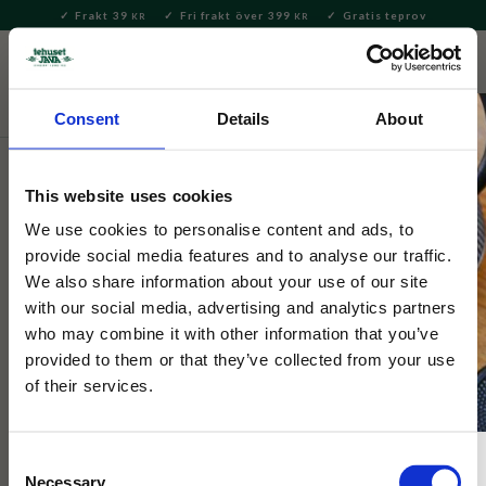
Frakt 39
Fri frakt över 399
Gratis teprov
KR
KR
Meny
FAVORITE
KUNDV
close
Consent
Details
About
Te
Löste
Vitt te
Vitt te - Smaksatt
This website uses cookies
Tehuset Java
Spirulina vitt te
We use cookies to personalise content and ads, to
provide social media features and to analyse our traffic.
We also share information about your use of our site
2 Betyg
with our social media, advertising and analytics partners
Ett mjukt vitt te med fruktiga smaker av Guanbana, noni,
who may combine it with other information that you’ve
kungljusblomma och algen Spirulina som är rik på mineraler,
provided to them or that they’ve collected from your use
antioxiander och vitaminer.
of their services.
Consent
Necessary