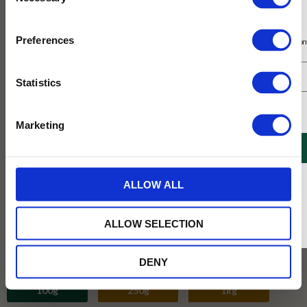
Selection
Prenumerera på vårt nyhetsbrev
Preferences
Få 10% rabatt på ditt första köp på nätet och ta del av erbjudanden året o
Statistics
Jag samtycker till Tehuset Javas villkor.
Läs mer
Marketing
REGISTRERA
* Rabatten gäller endast online på Tehusetjava.se. Rabatten fungerar endast på
ALLOW ALL
ordinarie priser och kan ej kombineras med andra erbjudanden.
ALLOW SELECTION
DENY
Vikt :
100g
100g
250g
1kg