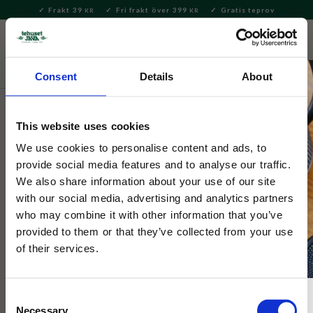
Frakt 39
Fri frakt över 399
Gratis teprov
KR
KR
Meny
FAVORITE
KUNDV
close
Consent
Details
About
Delikatesser
Kakor & Konfektyr
Choklad & Nougat
This website uses cookies
Selected by Tehuset Java
Turron Mandel Mjuk 80g
We use cookies to personalise content and ads, to
provide social media features and to analyse our traffic.
We also share information about your use of our site
Mjuk nougatbar med mandel
with our social media, advertising and analytics partners
who may combine it with other information that you’ve
provided to them or that they’ve collected from your use
of their services.
NYHET
Consent
Necessary