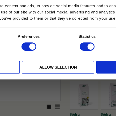
89
KR
e content and ads, to provide social media features and to anal
 use of our site with our social media, advertising and analyt
t you’ve provided to them or that they’ve collected from your use 
lkor.
Läs mer
STRERA
Preferences
Statistics
✓ Fri frakt över 399 kr
husetjava.se. Rabatten fungerar endast
✓ Betala direkt eller inom 
neras med andra erbjudanden.
✓ Gratis teprov i varje best
ALLOW SELECTION
Rutnätsvy
Listvy
Södra
Södra