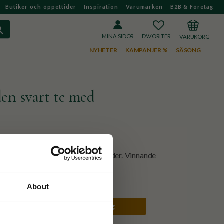
Butiker och öppettider
Inspiration
Varumärken
B2B & Företag
FAVORITER
KUNDVAGN
MINA SIDOR
NYHETER
KAMPANJER %
SÄSONG
en svart te med
arber, söt kvitten och blommig fläder. Vinnande
tävling 2022.
About
250g
1kg