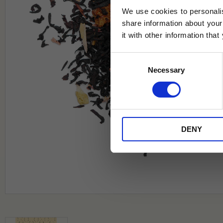
We use cookies to personalis
share information about your
it with other information tha
Jag samtycker till Tehuset Javas vil
Consent
REGI
Necessary
Selection
* Rabatten gäller endast online på Te
på ordinarie priser och kan ej kombi
DENY