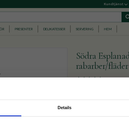
Kundtjänst
HÖR
PRESENTER
DELIKATESSER
SERVERING
HEM
Södra Esplanad
rabarber/fläder
7 Betyg
Ett svart te med syrlig rab
bidraget från vår jubileums
nyhetsbrev
Details
Vikt :
100g
p på nätet och ta del av
100g