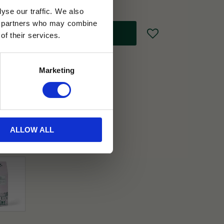
yse our traffic. We also
ics partners who may combine
Lägg till i favoriter
of their services.
Marketing
30 dagar
ällning
ALLOW ALL