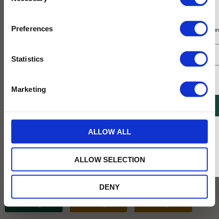
Selection
Prenumerera på vårt nyhetsbrev
Preferences
Få 10% rabatt på ditt första köp på nätet och ta del av erbjudanden året o
Statistics
Jag samtycker till Tehuset Javas villkor.
Läs mer
Marketing
REGISTRERA
* Rabatten gäller endast online på Tehusetjava.se. Rabatten fungerar endast på
ALLOW ALL
ordinarie priser och kan ej kombineras med andra erbjudanden.
ALLOW SELECTION
DENY
Vikt :
100g
100g
250g
1kg