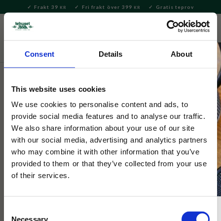
Frakt 39
Fri frakt över 399
Gratis teprov
KR
KR
Meny
FAVORITE
KUNDV
close
Consent
Details
About
Te
Löste
Svart te
Svart te – smaksatt
This website uses cookies
Söderte svart te med
We use cookies to personalise content and ads, to
apelsinskal/ros
provide social media features and to analyse our traffic.
We also share information about your use of our site
3 Betyg
with our social media, advertising and analytics partners
who may combine it with other information that you’ve
Ett svart te blandat med fruktoljor, apelsinskal, rosenblad,
ringblommor, blåklint och vanilj.
provided to them or that they’ve collected from your use
of their services.
Consent
Necessary