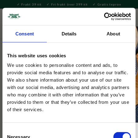
Frakt 39
Fri frakt över 399
Gratis teprov
KR
KR
Meny
FAVORITE
KUNDV
close
Consent
Details
About
Servering & Dukning
Muggar & Koppar
This website uses cookies
Dunoon
Skye Rosabunda
We use cookies to personalise content and ads, to
provide social media features and to analyse our traffic.
We also share information about your use of our site
En kvalitetsmugg från brittiska Dunoon i modellen Skye, motiv
with our social media, advertising and analytics partners
på vackra blommande rosor.
who may combine it with other information that you’ve
provided to them or that they’ve collected from your use
of their services.
Consent
Necessary