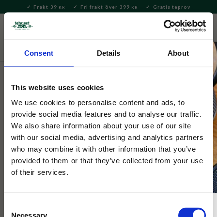
Frakt 39
Fri frakt över 399
Gratis teprov
KR
KR
Meny
FAVORITE
KUNDV
close
Consent
Details
About
Te
Tepåsar
Tepåsar svart te
This website uses cookies
Tehuset Java
Swedish Fika svart te tepåsar 16 st
We use cookies to personalise content and ads, to
provide social media features and to analyse our traffic.
We also share information about your use of our site
Hyllning till svensk fika! Härlig blandning med kardemumma,
with our social media, advertising and analytics partners
vanilj och mandel. ​16 st komposterbara pyramidtepåsar (3 g) ​
who may combine it with other information that you’ve
provided to them or that they’ve collected from your use
of their services.
NYHET
Consent
Necessary