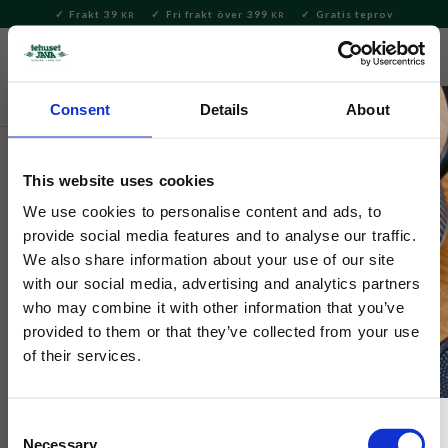
Frakt 39
Fri frakt över 399
Gratis teprov
KR
KR
Meny
FAVORITE
KUNDV
close
Consent
Details
About
Delikatesser
Kakor & Konfektyr
Chokladtryfflar
This website uses cookies
Venchi
Presentask Teresa Rego Blandade
We use cookies to personalise content and ads, to
provide social media features and to analyse our traffic.
Praliner 200g
We also share information about your use of our site
with our social media, advertising and analytics partners
who may combine it with other information that you’ve
En vacker äggformad presentask fylld med praliner i olika
smaker från Venchi.
provided to them or that they’ve collected from your use
of their services.
Consent
Necessary