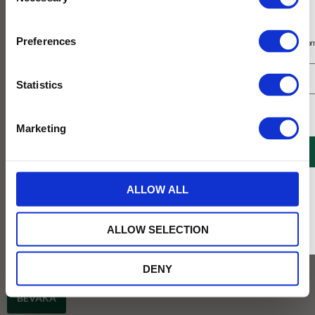
Selection
Prenumerera på vårt nyhetsbrev
Preferences
Få 10% rabatt på ditt första köp på nätet och ta del av erbjudanden året o
Statistics
Jag samtycker till Tehuset Javas villkor.
Läs mer
Marketing
REGISTRERA
* Rabatten gäller endast online på Tehusetjava.se. Rabatten fungerar endast på
ALLOW ALL
ordinarie priser och kan ej kombineras med andra erbjudanden.
ALLOW SELECTION
217
KR
DENY
BEVAKA