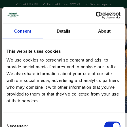
Frakt 39
Fri frakt över 399
Gratis teprov
KR
KR
Meny
FAVORITE
KUNDV
close
Consent
Details
About
Servering & Dukning
Muggar & Koppar
Emaljmuggar
This website uses cookies
Selected by Tehuset Java
Pippi Emaljmugg Frukter 2,5dl
We use cookies to personalise content and ads, to
provide social media features and to analyse our traffic.
We also share information about your use of our site
Rosa emaljmugg med motiv på Pippi och Herr Nilsson
with our social media, advertising and analytics partners
tillsammans med rosa äpplen. Perfekt att servera
who may combine it with other information that you’ve
favoritdrycken till de små.
provided to them or that they’ve collected from your use
of their services.
Consent
Necessary