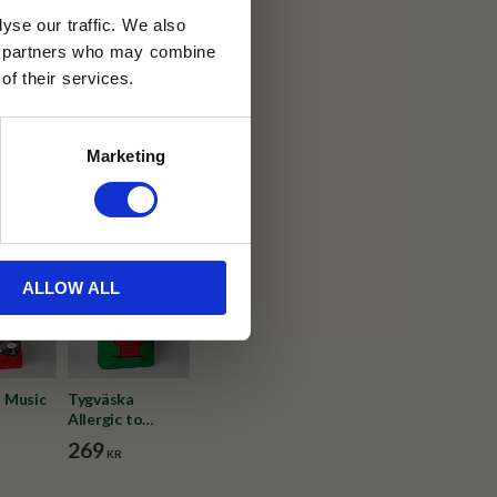
yse our traffic. We also
ics partners who may combine
30 dagar
of their services.
ällning
Marketing
ben
ALLOW ALL
 Music
Tygväska
Allergic to
Morning!
269
KR