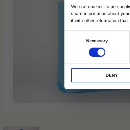
We use cookies to personalis
share information about your
it with other information tha
Jag samtycker till Tehuset Javas vil
Consent
REGI
Necessary
Selection
* Rabatten gäller endast online på Te
på ordinarie priser och kan ej kombi
DENY