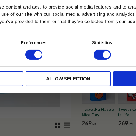
e content and ads, to provide social media features and to anal
✓ Fri frakt över 399 kr
 use of our site with our social media, advertising and analyt
✓ Betala direkt eller inom 
t you’ve provided to them or that they’ve collected from your use 
lkor.
Läs mer
STRERA
✓ Gratis teprov i varje best
Preferences
Statistics
Visa alla produkter från Snob
husetjava.se. Rabatten fungerar endast
neras med andra erbjudanden.
ALLOW SELECTION
Tygväska Have a
Tygväska
Nice Day
is Life
269
269
Rutnätsvy
Listvy
KR
KR