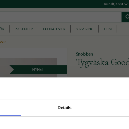
Kundtjänst
HÖR
PRESENTER
DELIKATESSER
SERVERING
HEM
ssar
Snobben
Tygväska Good
NYHET
Blå retro tygkasse i kanva
texten "Good vibes only!" 
269
KR
nyhetsbrev
Details
p på nätet och ta del av