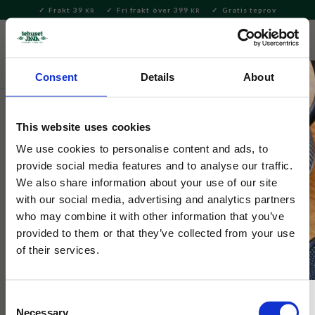
Frakt 39
Fri frakt över 399
Gratis teprov
KR
KR
Meny
FAVORITE
KUNDV
close
Consent
Details
About
Hem & Inredningsdetaljer
Bad & Skönhet
Totebags &
Tygkassar
This website uses cookies
Snobben
We use cookies to personalise content and ads, to
Tygväska Allergic to Morning!
provide social media features and to analyse our traffic.
We also share information about your use of our site
with our social media, advertising and analytics partners
Grön retro tygkasse i kanvas med Snobben. Ena sidan med
who may combine it with other information that you’ve
motiv, andra med texten "I think i'm allergic to morning!"
provided to them or that they’ve collected from your use
Perfekt för vardagen.
of their services.
Consent
NYHET
Necessary