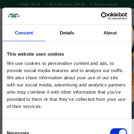
Frakt 39
Fri frakt över 399
Gratis teprov
KR
KR
Meny
FAVORITE
KUNDV
close
Consent
Details
About
Servering & Dukning
Servering
Bestick
This website uses cookies
Opinel Smörkniv Nr 117 Blue
We use cookies to personalise content and ads, to
provide social media features and to analyse our traffic.
Klassisk smörkniv från franska Opinel med handtag i färgen
We also share information about your use of our site
blå. Perfekt för att för att bre smör, sylt, choklad eller tapena
with our social media, advertising and analytics partners
who may combine it with other information that you’ve
provided to them or that they’ve collected from your use
of their services.
Consent
Necessary