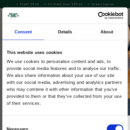
Frakt 39
Fri frakt över 399
Gratis teprov
KR
KR
Meny
FAVORITE
KUNDV
close
Consent
Details
About
Tekultur
Sydeuropeisk tekultur
This website uses cookies
Opinel Smörkniv Nr 117 Natur
We use cookies to personalise content and ads, to
provide social media features and to analyse our traffic.
Klassisk smörkniv från franska Opinel med handtag i bok.
We also share information about your use of our site
Perfekt för att för att bre smör, sylt, choklad eller tapena
with our social media, advertising and analytics partners
who may combine it with other information that you’ve
provided to them or that they’ve collected from your use
of their services.
Consent
Necessary