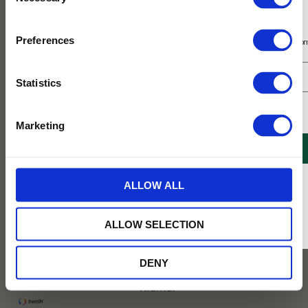
Selection
Prenumerera på vårt nyhetsbrev
Preferences
Få 10% rabatt på ditt första köp på nätet och ta del av erbjudanden året o
Statistics
Jag samtycker till Tehuset Javas villkor.
Läs mer
Marketing
REGISTRERA
169
KR
* Rabatten gäller endast online på Tehusetjava.se. Rabatten fungerar endast på
ALLOW ALL
Lägg till 
ordinarie priser och kan ej kombineras med andra erbjudanden.
ALLOW SELECTION
✓ Fri frakt över 399 kr
DENY
✓ Betala direkt eller inom 30 dagar