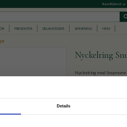
Kundtjänst
HÖR
PRESENTER
DELIKATESSER
SERVERING
HEM
gar
Nyckelring Sn
Nyckelring med Snusmumri
99
KR
nyhetsbrev
Details
p på nätet och ta del av
✓ Fri frakt över 399 kr