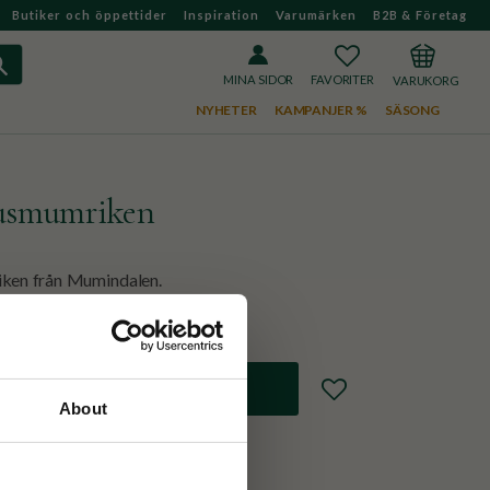
Butiker och öppettider
Inspiration
Varumärken
B2B & Företag
FAVORITER
KUNDVAGN
MINA SIDOR
NYHETER
KAMPANJER %
SÄSONG
usmumriken
ken från Mumindalen.
Lägg till i favoriter
About