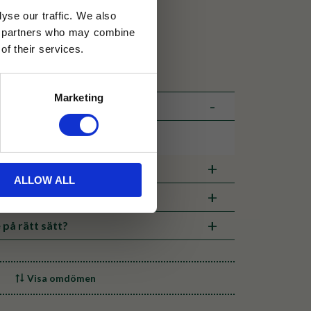
yse our traffic. We also
30 dagar
ics partners who may combine
of their services.
ällning
Marketing
veranstid
ALLOW ALL
 på rätt sätt?
Visa omdömen