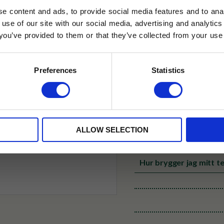
e content and ads, to provide social media features and to anal
✓ Betala direkt eller inom 
 use of our site with our social media, advertising and analyt
t you’ve provided to them or that they’ve collected from your use 
lkor.
Läs mer
✓ Gratis teprov i varje best
STRERA
Preferences
Statistics
Produktinformation
husetjava.se. Rabatten fungerar endast
neras med andra erbjudanden.
Material: Polystone
Fraktalternativ och le
ALLOW SELECTION
Slår ni in paket?
Hur brygger jag mitt te
Omdömen