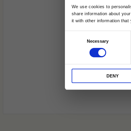
We use cookies to personalis
share information about your
it with other information tha
Jag samtycker till Tehuset Javas vil
Consent
REGI
Necessary
Selection
* Rabatten gäller endast online på Te
på ordinarie priser och kan ej kombi
DENY