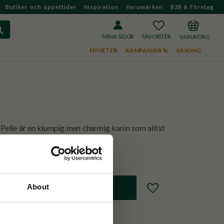
Butiker och öppettider
Inspiration
Varumärken
B2B & Företag
FAVORITER
KUNDVAGN
MINA SIDOR
NYHETER
KAMPANJER %
SÄSONG
 Pelle är en klumpig men charmig kanin som alltid
a står.
Lägg till i favoriter
About