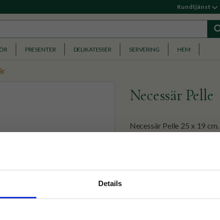
Kundtjänst
HÖR
PRESENTER
DELIKATESSER
SERVERING
HEM
är
Necessär Pelle
Necessär Pelle 25 x 19 cm.
verkar glömma var möblern
169
KR
nyhetsbrev
Details
p på nätet och ta del av