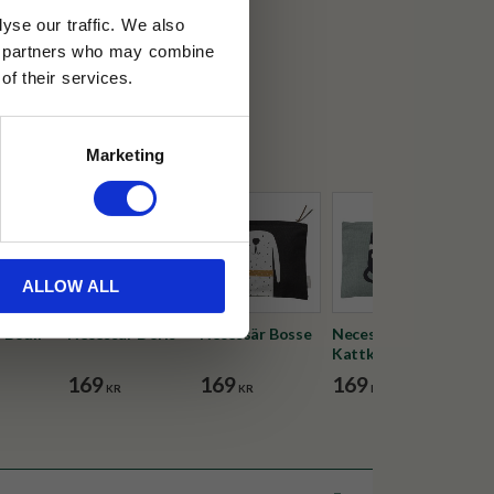
yse our traffic. We also
30 dagar
ics partners who may combine
of their services.
ällning
Marketing
ALLOW ALL
 Bodil
Necessär Doris
Necessär Bosse
Necessär
Nec
Kattkärlek
169
169
169
16
KR
KR
KR