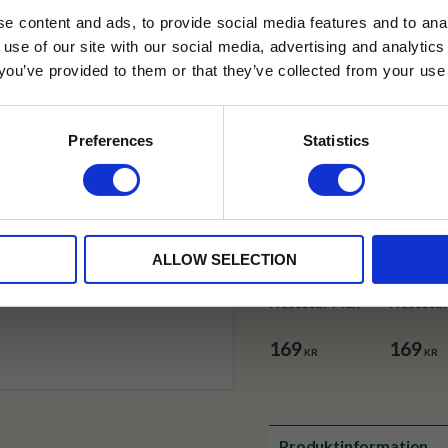
✓ Fri frakt över 399 kr
e content and ads, to provide social media features and to anal
✓ Betala direkt eller inom 
 use of our site with our social media, advertising and analyt
t you’ve provided to them or that they’ve collected from your use 
lkor.
Läs mer
✓ Gratis teprov i varje best
STRERA
Preferences
Statistics
husetjava.se. Rabatten fungerar endast
neras med andra erbjudanden.
ALLOW SELECTION
Necessär Max
Necessär
169
169
KR
KR
Produktinformation