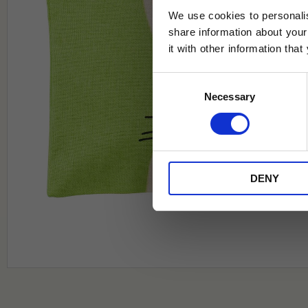
We use cookies to personalis
share information about your
it with other information tha
Jag samtycker till Tehuset Javas vil
Consent
REGI
Necessary
Selection
* Rabatten gäller endast online på Te
på ordinarie priser och kan ej kombi
DENY