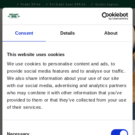
Frakt 39
Fri frakt över 399
Gratis teprov
KR
KR
Meny
FAVORITE
KUNDV
close
Consent
Details
About
Hem & Inredningsdetaljer
Bad & Skönhet
Hudvård &
Necessär
This website uses cookies
Necessär Louie
We use cookies to personalise content and ads, to
provide social media features and to analyse our traffic.
We also share information about your use of our site
Necessär 25 x 19 cm​. Nisse gillar att klättra, favoritplatsen är
with our social media, advertising and analytics partners
högst upp i talltopparna eller med tassarna i luften framför en
who may combine it with other information that you’ve
sprakande brasa.
provided to them or that they’ve collected from your use
of their services.
Consent
Necessary