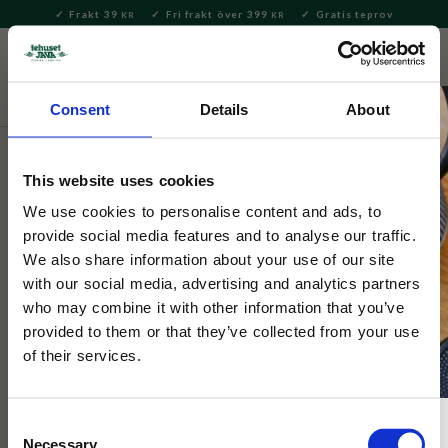
Frakt 39
Fri frakt över 399
Gratis teprov
KR
KR
Meny
FAVORITE
KUNDV
close
Consent
Details
About
Delikatesser
Matlagning & Skafferi
Honung
This website uses cookies
Munkens Skogshonung Eko 280g
We use cookies to personalise content and ads, to
provide social media features and to analyse our traffic.
Svensk ekologisk skogshonung från Munkens Hälsa – en helt
We also share information about your use of our site
fantastisk honung med nektar från rallaros, hallon och ljung.
with our social media, advertising and analytics partners
who may combine it with other information that you’ve
provided to them or that they’ve collected from your use
of their services.
Consent
Necessary