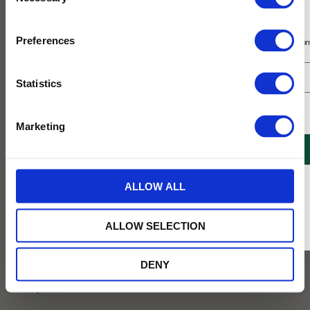
Selection
Prenumerera på vårt nyhetsbrev
Preferences
Få 10% rabatt på ditt första köp på nätet och ta del av erbjudanden året o
Statistics
Jag samtycker till Tehuset Javas villkor.
Läs mer
Marketing
REGISTRERA
* Rabatten gäller endast online på Tehusetjava.se. Rabatten fungerar endast på
ALLOW ALL
ordinarie priser och kan ej kombineras med andra erbjudanden.
113
KR
ALLOW SELECTION
BEVAKA
DENY
Lägg till i favoriter