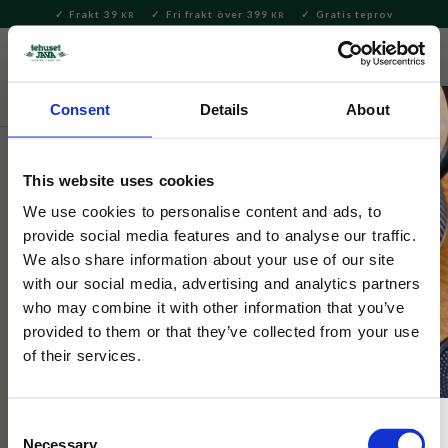
Frakt 39
Fri frakt över 399
Gratis teprov
KR
KR
Meny
FAVORITE
KUNDV
close
Consent
Details
About
Servering & Dukning
Muggar & Koppar
Mumin muggar
This website uses cookies
Moomin Arabia
Muminmugg 0,4L Blå
We use cookies to personalise content and ads, to
provide social media features and to analyse our traffic.
We also share information about your use of our site
Muminmugg Blå med hela Muminfamiljen som håller på med
with our social media, advertising and analytics partners
konst.
who may combine it with other information that you’ve
provided to them or that they’ve collected from your use
of their services.
NYHET
Consent
Necessary