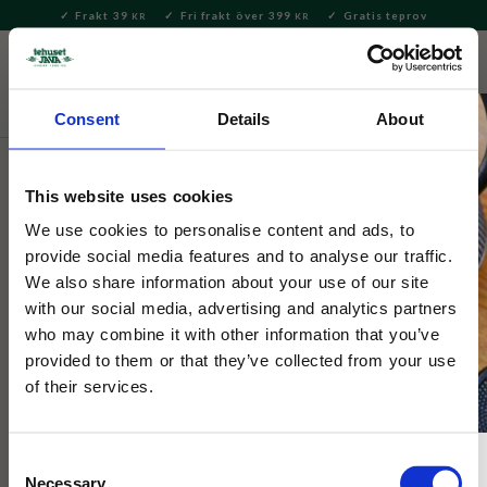
Frakt 39
Fri frakt över 399
Gratis teprov
KR
KR
Meny
FAVORITE
KUNDV
close
Consent
Details
About
Hem & Inredningsdetaljer
Bad & Skönhet
Hudvård &
Necessär
This website uses cookies
Mumin
We use cookies to personalise content and ads, to
Mumin Gul Tammi Läppbalsam I
provide social media features and to analyse our traffic.
We also share information about your use of our site
Burk
with our social media, advertising and analytics partners
who may combine it with other information that you’ve
provided to them or that they’ve collected from your use
Läppbalsam i gul burk med motiv på Lilla My. Är med smaken
persika.
of their services.
Consent
Necessary