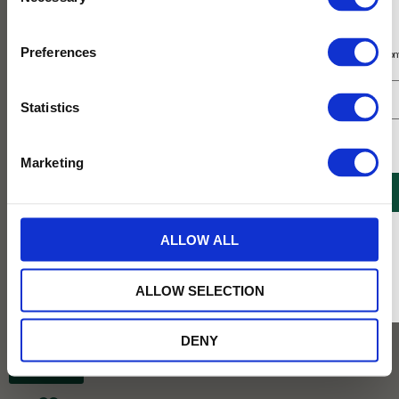
Selection
Prenumerera på vårt nyhetsbrev
Preferences
Få 10% rabatt på ditt första köp på nätet och ta del av erbjudanden året o
Statistics
Jag samtycker till Tehuset Javas villkor.
Läs mer
Marketing
REGISTRERA
* Rabatten gäller endast online på Tehusetjava.se. Rabatten fungerar endast på
ALLOW ALL
ordinarie priser och kan ej kombineras med andra erbjudanden.
ALLOW SELECTION
169
KR
DENY
BEVAKA