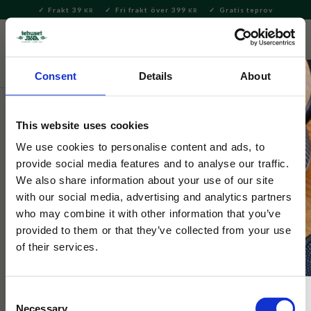
Frakt 39
Fri frakt över 399
Gratis teprov
KR
KR
Meny
FAVORITE
KUNDV
close
Consent
Details
About
Servering & Dukning
Muggar & Koppar
This website uses cookies
Mumin
Mumin Emaljmugg 2,5 dl Vänner
We use cookies to personalise content and ads, to
provide social media features and to analyse our traffic.
We also share information about your use of our site
Söt emaljmugg som symboliserar den vackra vänskapen mellan
with our social media, advertising and analytics partners
Snorkfröken, Lilla My, Mumin och Stinky som njuter av en dag
who may combine it with other information that you’ve
med skoj och lek i trädgården.
provided to them or that they’ve collected from your use
of their services.
Consent
Necessary