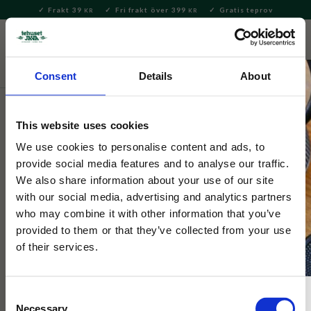
Frakt 39
Fri frakt över 399
Gratis teprov
KR
KR
Meny
FAVORITE
KUNDV
close
Consent
Details
About
Servering & Dukning
Muggar & Koppar
This website uses cookies
Selected by Tehuset Java
Mugg Traktor Grön
We use cookies to personalise content and ads, to
provide social media features and to analyse our traffic.
We also share information about your use of our site
Stor mugg dekorerade med grön traktor enligt mönster från
with our social media, advertising and analytics partners
MacNeil.
who may combine it with other information that you’ve
provided to them or that they’ve collected from your use
of their services.
Consent
Necessary