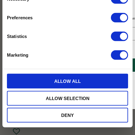
Selection
Prenumerera på vårt nyhetsbrev
Preferences
Få 10% rabatt på ditt första köp på nätet och ta del av erbjudanden året o
Statistics
Jag samtycker till Tehuset Javas villkor.
Läs mer
Marketing
REGISTRERA
* Rabatten gäller endast online på Tehusetjava.se. Rabatten fungerar endast på
ALLOW ALL
ordinarie priser och kan ej kombineras med andra erbjudanden.
139
ALLOW SELECTION
KR
DENY
BEVAKA
Lägg till i favoriter