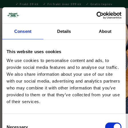
Frakt 39
Fri frakt över 399
Gratis teprov
KR
KR
Meny
FAVORITE
KUNDV
close
Consent
Details
About
Servering & Dukning
Muggar & Koppar
This website uses cookies
Selected by Tehuset Java
Mugg Traktor Blå
We use cookies to personalise content and ads, to
provide social media features and to analyse our traffic.
We also share information about your use of our site
Stor mugg dekorerade med blå traktor enligt mönster från
with our social media, advertising and analytics partners
MacNeil.
who may combine it with other information that you’ve
provided to them or that they’ve collected from your use
of their services.
Consent
Necessary