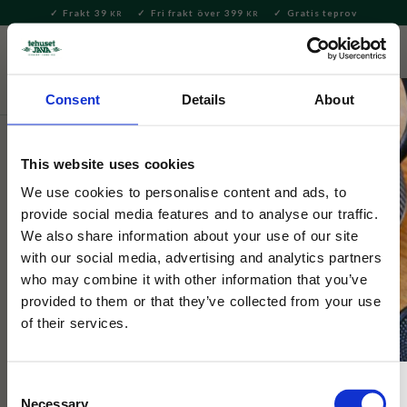
Frakt 39
Fri frakt över 399
Gratis teprov
KR
KR
Meny
FAVORITE
KUNDV
close
Consent
Details
About
Servering & Dukning
Dukning
Underlägg och coasters
This website uses cookies
Morris & Co
Morris Seaweed Tallriksunderlägg
We use cookies to personalise content and ads, to
provide social media features and to analyse our traffic.
4-pack
We also share information about your use of our site
with our social media, advertising and analytics partners
who may combine it with other information that you’ve
Bordsunderlägg i kork med mönstret Seaweed från William
Morris.
provided to them or that they’ve collected from your use
of their services.
Consent
Necessary