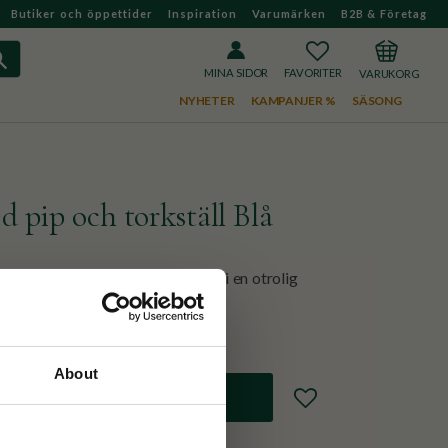
Butiker och öppettider
Inspiration
Varumärken
B2B & Företag
FAVORITER
KUNDVAGN
MINA SIDOR
NYHETER
KAMPANJER %
SÄSONG
 pip och torkställ Blå
hörande torkställ till matchavisp i en otrolig
About
Lägg till i favoriter