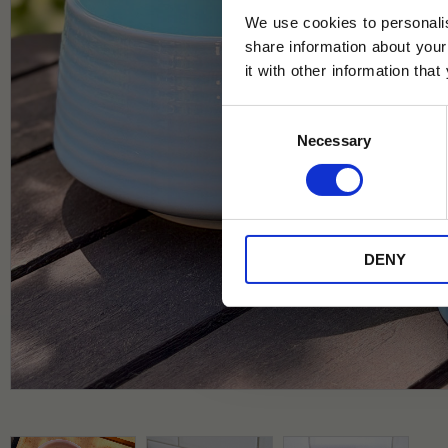
We use cookies to personalis
share information about your
it with other information tha
Jag samtycker till Tehuset Javas vil
Consent
REGI
Necessary
Selection
* Rabatten gäller endast online på Te
på ordinarie priser och kan ej kombi
DENY