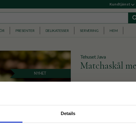
Kundtjänst
HÖR
PRESENTER
DELIKATESSER
SERVERING
HEM
Tehuset Java
Matchaskål med
NYHET
Matchaskål med pip och till
ljusblå färg.
299
KR
nyhetsbrev
Details
p på nätet och ta del av