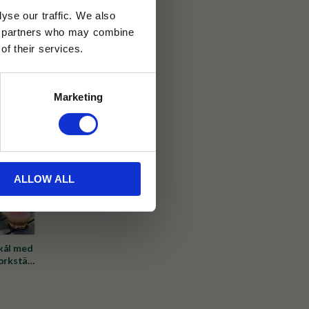
yse our traffic. We also
ics partners who may combine
30 dagar
of their services.
ällning
Marketing
et Java
ALLOW ALL
kål med
orkställ
/Brun