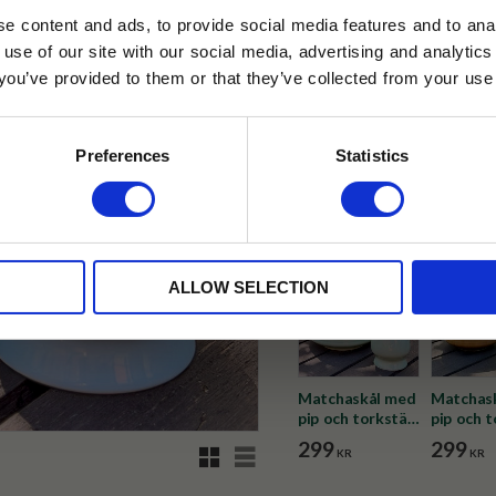
e content and ads, to provide social media features and to anal
✓ Fri frakt över 399 kr
 use of our site with our social media, advertising and analyt
✓ Betala direkt eller inom 
t you’ve provided to them or that they’ve collected from your use 
lkor.
Läs mer
STRERA
✓ Gratis teprov i varje best
Preferences
Statistics
Visa alla produkter från Tehus
husetjava.se. Rabatten fungerar endast
neras med andra erbjudanden.
ALLOW SELECTION
Matchaskål med
Matchas
pip och torkställ
pip och t
Grön
Rosa/Vit
299
299
Rutnätsvy
Listvy
KR
KR