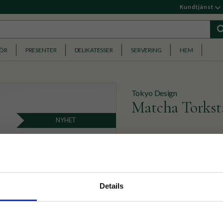
Kundtjänst
HÖR
PRESENTER
DELIKATESSER
SERVERING
HEM
Tokyo Design
Matcha Torkstä
NYHET
Grönt torkställ till matcha
129
KR
nyhetsbrev
Details
p på nätet och ta del av