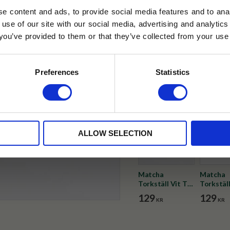
✓ Fri frakt över 399 kr
e content and ads, to provide social media features and to anal
✓ Betala direkt eller inom 
 use of our site with our social media, advertising and analyt
t you’ve provided to them or that they’ve collected from your use 
lkor.
Läs mer
✓ Gratis teprov i varje best
STRERA
Preferences
Statistics
Visa alla produkter från Tokyo
husetjava.se. Rabatten fungerar endast
neras med andra erbjudanden.
ALLOW SELECTION
Matcha
Matcha
Torkställ Vit Till
Torkstäl
Visp
Till Visp
129
129
KR
KR