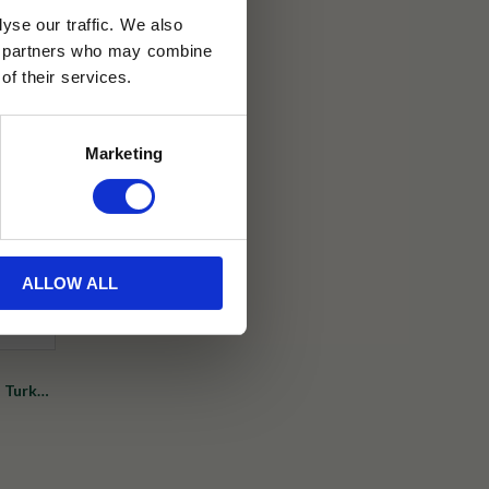
yse our traffic. We also
30 dagar
ics partners who may combine
of their services.
ällning
Marketing
 Design
ALLOW ALL
l Turkos