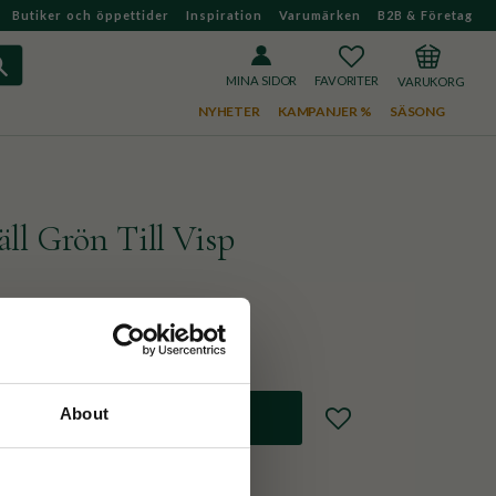
Butiker och öppettider
Inspiration
Varumärken
B2B & Företag
FAVORITER
KUNDVAGN
MINA SIDOR
NYHETER
KAMPANJER %
SÄSONG
ll Grön Till Visp
vispen
About
Lägg till i favoriter