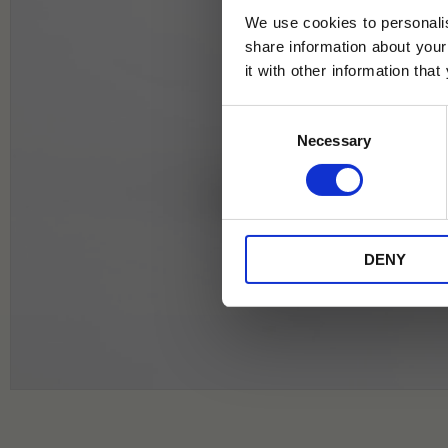
We use cookies to personalis
share information about your
it with other information tha
Jag samtycker till Tehuset Javas vil
Consent
REGI
Necessary
Selection
* Rabatten gäller endast online på Te
på ordinarie priser och kan ej kombi
DENY