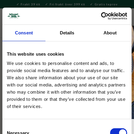
Frakt 39
Fri frakt över 399
Gratis teprov
KR
KR
Meny
FAVORITE
KUNDV
close
Consent
Details
About
Hem & Inredningsdetaljer
Bad & Skönhet
Hudvård &
Necessär
This website uses cookies
Mumin
We use cookies to personalise content and ads, to
Manikyrset Mumin Lila
provide social media features and to analyse our traffic.
We also share information about your use of our site
with our social media, advertising and analytics partners
Manikyrset med fem delar i lila fodral.
who may combine it with other information that you’ve
provided to them or that they’ve collected from your use
of their services.
Consent
Necessary