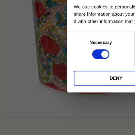
We use cookies to personalis
share information about your
it with other information tha
Jag samtycker till Tehuset Javas vil
Consent
REGI
Necessary
Selection
* Rabatten gäller endast online på Te
på ordinarie priser och kan ej kombi
DENY