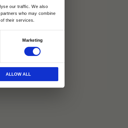
yse our traffic. We also
30 dagar
ics partners who may combine
of their services.
ällning
Marketing
on
ALLOW ALL