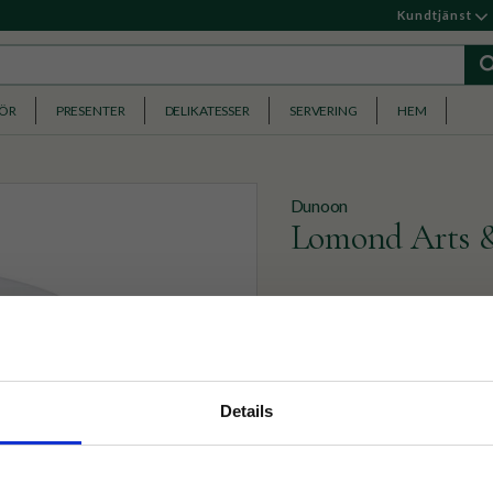
Kundtjänst
HÖR
PRESENTER
DELIKATESSER
SERVERING
HEM
Dunoon
Lomond Arts &
En kvalitetsmugg i fint be
379
KR
nyhetsbrev
Details
p på nätet och ta del av