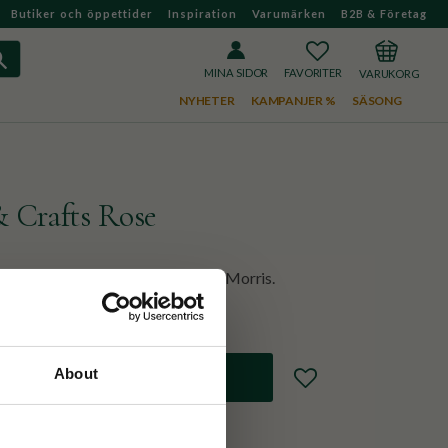
Butiker och öppettider
Inspiration
Varumärken
B2B & Företag
FAVORITER
KUNDVAGN
MINA SIDOR
NYHETER
KAMPANJER %
SÄSONG
 Crafts Rose
nporslin med mönster från William Morris.
About
Lägg till i favoriter