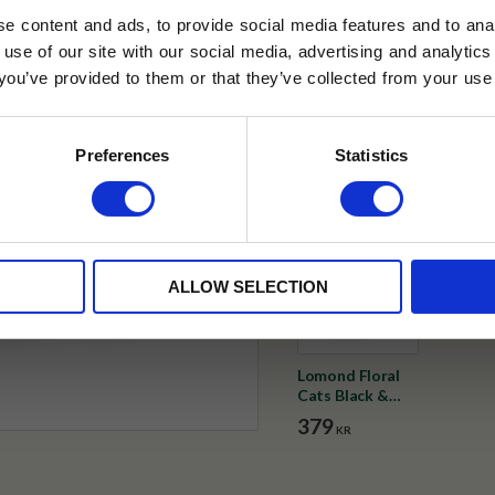
✓ Fri frakt över 399 kr
e content and ads, to provide social media features and to anal
✓ Betala direkt eller inom 
 use of our site with our social media, advertising and analyt
t you’ve provided to them or that they’ve collected from your use 
lkor.
Läs mer
✓ Gratis teprov i varje best
STRERA
Preferences
Statistics
Visa alla produkter från Duno
husetjava.se. Rabatten fungerar endast
neras med andra erbjudanden.
ALLOW SELECTION
Lomond Floral
Cats Black &
White
379
KR