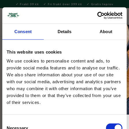
Frakt 39
Fri frakt över 399
Gratis teprov
KR
KR
Meny
FAVORITE
KUNDV
close
Consent
Details
About
Te
Löste
Kusmi Tea lösvikt
This website uses cookies
Kusmi Tea
Ekologisk Earl Grey svart te
We use cookies to personalise content and ads, to
provide social media features and to analyse our traffic.
We also share information about your use of our site
Kusmis ekologiska variant av ett klassiskt Earl Grey, Congou
with our social media, advertising and analytics partners
och Yunnan blandat med bergamottolja av bästa kvalitet.
who may combine it with other information that you’ve
provided to them or that they’ve collected from your use
of their services.
Consent
Necessary