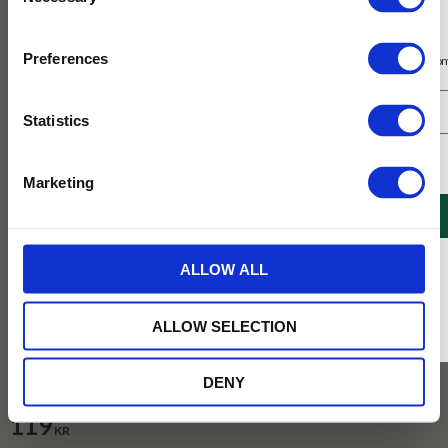
Selection
Prenumerera på vårt nyhetsbrev
Preferences
Få 10% rabatt på ditt första köp på nätet och ta del av erbjudanden året o
Statistics
Jag samtycker till Tehuset Javas villkor.
Läs mer
Marketing
REGISTRERA
* Rabatten gäller endast online på Tehusetjava.se. Rabatten fungerar endast på
ALLOW ALL
ordinarie priser och kan ej kombineras med andra erbjudanden.
ALLOW SELECTION
Vikt :
100g
DENY
100g
1kg
119
KR