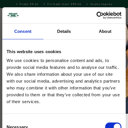
Frakt 39
Fri frakt över 399
Gratis teprov
KR
KR
Meny
FAVORITE
KUNDV
close
Consent
Details
About
Te
Löste
Svart te
Svart te – smaksatt
This website uses cookies
Kusmi Tea
Ekologisk Earl Grey i burk 100g
We use cookies to personalise content and ads, to
provide social media features and to analyse our traffic.
We also share information about your use of our site
Kusmis ekologiska variant av ett klassiskt Earl Grey, Congou
with our social media, advertising and analytics partners
och Yunnan blandat med bergamott av bästa kvalitet.
who may combine it with other information that you’ve
provided to them or that they’ve collected from your use
of their services.
Consent
Necessary