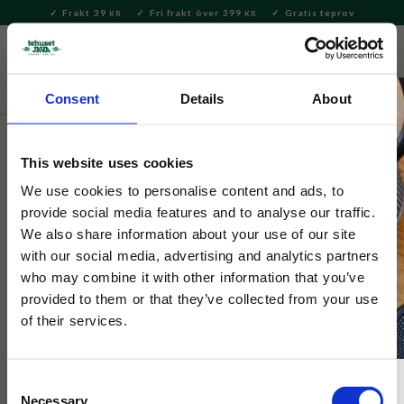
Frakt 39
Fri frakt över 399
Gratis teprov
KR
KR
Meny
FAVORITE
KUNDV
close
Consent
Details
About
Delikatesser
Kakor & Konfektyr
Shortbread & Söta
kakor
This website uses cookies
Grandma Wilds
We use cookies to personalise content and ads, to
Kakor Frukt & Citron Med
provide social media features and to analyse our traffic.
We also share information about your use of our site
Hundar 200g
with our social media, advertising and analytics partners
who may combine it with other information that you’ve
provided to them or that they’ve collected from your use
Spröda småkakor med frisk smak av frukt och citron.
Levereras i en charmig tub med hundmotiv.
of their services.
Consent
Necessary
NYHET