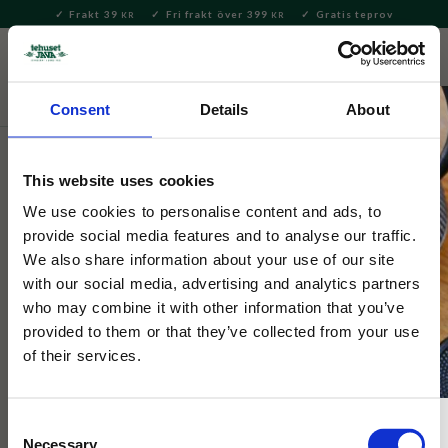
Frakt 39
Fri frakt över 399
Gratis teprov
KR
KR
Meny
FAVORITE
KUNDV
close
Consent
Details
About
Säsong
Jul
Julpynt
This website uses cookies
Selected by Tehuset Java
Julbarn Hjärta Med Hänge
We use cookies to personalise content and ads, to
provide social media features and to analyse our traffic.
We also share information about your use of our site
En söt jul flicka i julkläder som sprider julstämning i granen eller
with our social media, advertising and analytics partners
fönstret. Säljs styckvis.
who may combine it with other information that you’ve
provided to them or that they’ve collected from your use
of their services.
Consent
Necessary