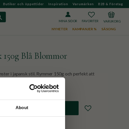
Butiker och öppettider
Inspiration
Varumärken
B2B & Företag
FAVORITER
KUNDVAGN
MINA SIDOR
NYHETER
KAMPANJER %
SÄSONG
k 150g Blå Blommor
nster i japansk stil. Rymmer 150g och perfekt att
Lägg till i favoriter
About