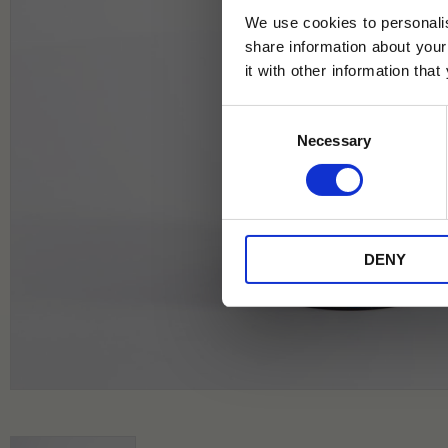
We use cookies to personalis
share information about your
it with other information tha
Jag samtycker till Tehuset Javas vil
Consent
REGI
Necessary
Selection
* Rabatten gäller endast online på Te
på ordinarie priser och kan ej kombi
DENY