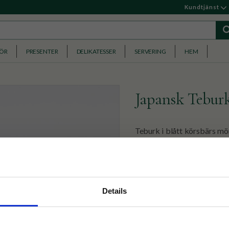
Kundtjänst
HÖR
PRESENTER
DELIKATESSER
SERVERING
HEM
Japansk Tebur
Teburk i blått körsbärs mö
förvara sitt te i.
229
KR
nyhetsbrev
Details
p på nätet och ta del av