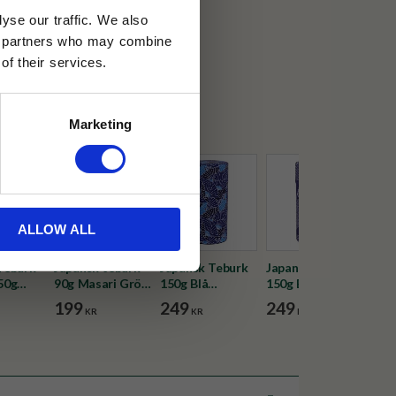
yse our traffic. We also
30 dagar
ics partners who may combine
of their services.
ällning
Marketing
ALLOW ALL
Teburk
Japansk teburk
Japansk Teburk
Japansk Teburk
Jap
50g
90g Masari Grön
150g Blå
150g Blå
150
d
Körsbärsblommor
Solfjäder
Mönstrad
199
249
249
22
KR
KR
KR
sblommor