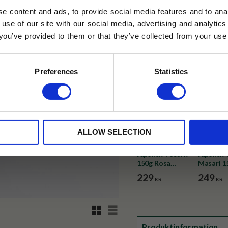
✓ Fri frakt över 399 kr
e content and ads, to provide social media features and to anal
✓ Betala direkt eller inom 
 use of our site with our social media, advertising and analyt
t you’ve provided to them or that they’ve collected from your use 
lkor.
Läs mer
✓ Gratis teprov i varje best
STRERA
Preferences
Statistics
husetjava.se. Rabatten fungerar endast
neras med andra erbjudanden.
ALLOW SELECTION
Japansk Teburk
Japansk 
150g Rosa
Masari 1
Körsbärsblom
Grön Me
229
249
KR
KR
Körsbär
Rutnätsvy
Listvy
Produktinformation