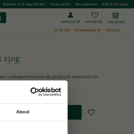
Butiker och öppettider
Inspiration
Varumärken
B2B & Företag
FAVORITER
KUNDVAGN
MINA SIDOR
NYHETER
KAMPANJER %
SÄSONG
 150g
k i cylinderform med ett praktiskt innerlock för
Lägg till i favoriter
About