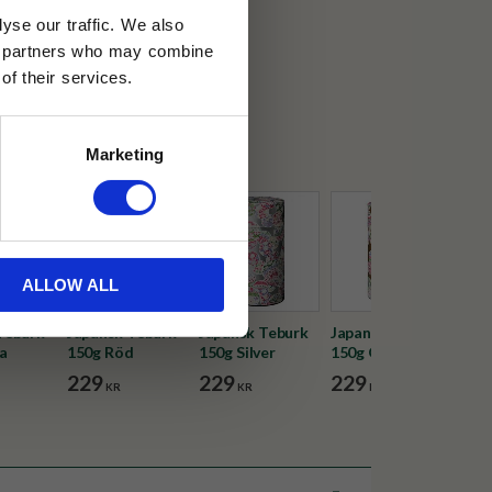
yse our traffic. We also
30 dagar
ics partners who may combine
of their services.
ällning
Marketing
ALLOW ALL
Teburk
Japansk Teburk
Japansk Teburk
Japansk Teburk
Jap
a
150g Röd
150g Silver
150g Guld
150g
Kör
229
229
229
22
KR
KR
KR