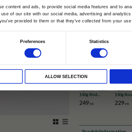
✓ Fri frakt över 399 kr
e content and ads, to provide social media features and to anal
✓ Betala direkt eller inom 
 use of our site with our social media, advertising and analyt
t you’ve provided to them or that they’ve collected from your use 
lkor.
Läs mer
✓ Gratis teprov i varje best
STRERA
Preferences
Statistics
husetjava.se. Rabatten fungerar endast
neras med andra erbjudanden.
ALLOW SELECTION
Japansk Teburk
Japansk 
150g Röd
150g Ros
Blomma
249
229
KR
KR
Rutnätsvy
Listvy
Produktinformation