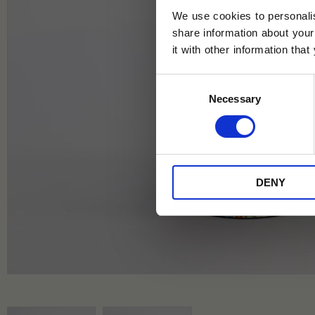
We use cookies to personalis
share information about your
it with other information tha
Jag samtycker till Tehuset Javas vil
Consent
REGI
Necessary
Selection
* Rabatten gäller endast online på Te
på ordinarie priser och kan ej kombi
DENY