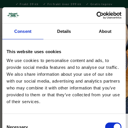
Frakt 39
Fri frakt över 399
Gratis teprov
KR
KR
Meny
FAVORITE
KUNDV
close
Consent
Details
About
Hem & Inredningsdetaljer
Inredning & Dekoration
Lyktor
& Lampor
This website uses cookies
Selected by Tehuset Java
We use cookies to personalise content and ads, to
Huslykta Blått Hus Brun Dörr
provide social media features and to analyse our traffic.
We also share information about your use of our site
with our social media, advertising and analytics partners
Lykta för värmeljus i form av ett klassiskt Nyhamns-hus.
who may combine it with other information that you’ve
Kombinera med andra huslyktor från serien.
provided to them or that they’ve collected from your use
of their services.
Consent
Necessary