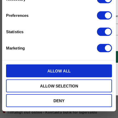
Selection
Prenumerera på vårt nyhetsbrev
Preferences
Få 10% rabatt på ditt första köp på nätet och ta del av erbjudanden året o
Statistics
Jag samtycker till Tehuset Javas villkor.
Läs mer
Marketing
REGISTRERA
219
* Rabatten gäller endast online på Tehusetjava.se. Rabatten fungerar endast på
ALLOW ALL
KR
ordinarie priser och kan ej kombineras med andra erbjudanden.
BEVAKA
ALLOW SELECTION
Lägg till i favoriter
DENY
Tillfälligt slut online