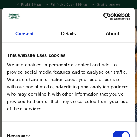
Frakt 39
Fri frakt över 399
Gratis teprov
KR
KR
Meny
FAVORITE
KUNDV
close
Consent
Details
About
Hem & Inredningsdetaljer
Inredning & Dekoration
Lyktor
& Lampor
This website uses cookies
Selected by Tehuset Java
We use cookies to personalise content and ads, to
Huslykta Gul Med Utbyggnad
provide social media features and to analyse our traffic.
We also share information about your use of our site
10cm
with our social media, advertising and analytics partners
who may combine it with other information that you’ve
provided to them or that they’ve collected from your use
Lykta för värmeljus i form av ett litet gult hus med brunt
tegeltak och tillbyggnad.
of their services.
Consent
Necessary