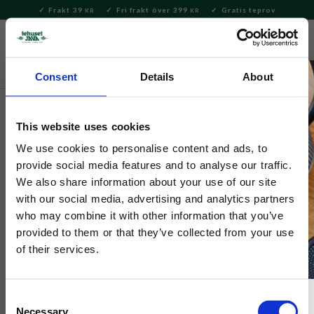
Frakt 39
Fri frakt över 399
Gratis teprov
KR
KR
Meny
FAVORITE
KUNDV
close
Consent
Details
About
Servering & Dukning
Muggar & Koppar
Dunoon muggar
This website uses cookies
Dunoon
Henley Sports World
We use cookies to personalise content and ads, to
provide social media features and to analyse our traffic.
We also share information about your use of our site
​Den här muggen visar upp en mängd olika sportgrenar och
with our social media, advertising and analytics partners
hyllar några av de mest populära sporterna som bl.a. cykling,
who may combine it with other information that you’ve
gymnastik, tennis och hockey.
provided to them or that they’ve collected from your use
of their services.
Consent
Necessary