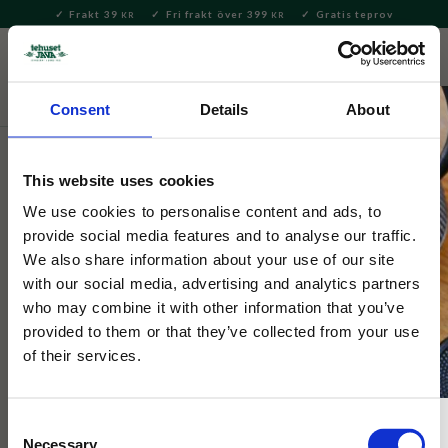
Frakt 39
Fri frakt över 399
Gratis teprov
KR
KR
Meny
FAVORITE
KUNDV
close
Consent
Details
About
Servering & Dukning
Muggar & Koppar
Dunoon muggar
This website uses cookies
Dunoon
Henley Instrumental
We use cookies to personalise content and ads, to
provide social media features and to analyse our traffic.
We also share information about your use of our site
En kvalitetsmugg i benporslin till din musicerande vän. En mugg
with our social media, advertising and analytics partners
till alla music lovers!
who may combine it with other information that you’ve
provided to them or that they’ve collected from your use
of their services.
Consent
Necessary