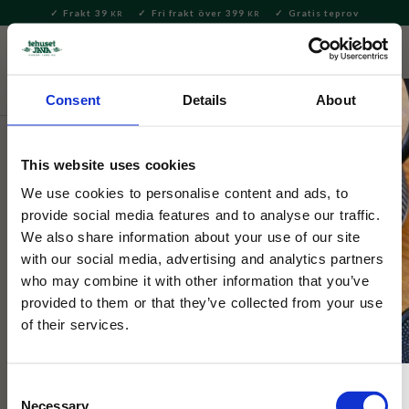
Frakt 39
Fri frakt över 399
Gratis teprov
KR
KR
Meny
FAVORITE
KUNDV
close
Consent
Details
About
Hem & Inredningsdetaljer
Inredning & Dekoration
Hanataba & Fakirer
This website uses cookies
Hanataba Blomsterfakir 34mm
We use cookies to personalise content and ads, to
provide social media features and to analyse our traffic.
We also share information about your use of our site
Blomsterfakir, Kenzan, Pinnsvin, igelkott! Kärt barn har många
with our social media, advertising and analytics partners
namn. Fantastiskt hjälpmedel för att skapa vackra och stilrena
who may combine it with other information that you’ve
blomsterarrangemang.
provided to them or that they’ve collected from your use
of their services.
Consent
Necessary