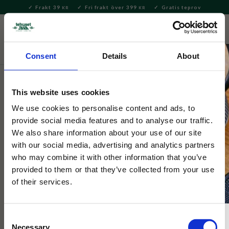
Frakt 39
Fri frakt över 399
Gratis teprov
KR
KR
Meny
FAVORITE
KUNDV
close
Consent
Details
About
Hem & Inredningsdetaljer
Inredning & Dekoration
Lyktor
& Lampor
This website uses cookies
Selected by Tehuset Java
We use cookies to personalise content and ads, to
Fotogenlampa Majken Röd Mellan
provide social media features and to analyse our traffic.
We also share information about your use of our site
with our social media, advertising and analytics partners
Fotogenlampa i rött glas med mässingbrännare och veke.
who may combine it with other information that you’ve
Sprider varmt, stämningsfullt sken.
provided to them or that they’ve collected from your use
of their services.
Consent
Necessary