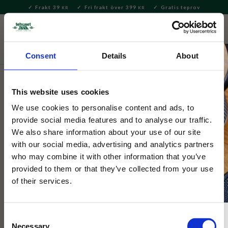
Frakt 39
Fri frakt över 399
Gratis teprov
KR
KR
Meny
FAVORITE
KUNDV
close
Consent
Details
About
Hem & Inredningsdetaljer
Inredning & Dekoration
Lyktor
& Lampor
This website uses cookies
Selected by Tehuset Java
We use cookies to personalise content and ads, to
Fotogenlampa Majken Röd Liten
provide social media features and to analyse our traffic.
We also share information about your use of our site
with our social media, advertising and analytics partners
Fotogenlampa i rött glas med mässingbrännare och veke.
who may combine it with other information that you’ve
Sprider varmt, stämningsfullt sken.
provided to them or that they’ve collected from your use
of their services.
NYHET
Consent
Necessary