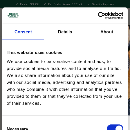
Frakt 39
Fri frakt över 399
Gratis teprov
KR
KR
Meny
FAVORITE
KUNDV
close
Consent
Details
About
Kaffe
Mellanrost
This website uses cookies
Stig Lindberg
Fika i Bersån EKO Bryggkaffe
We use cookies to personalise content and ads, to
provide social media features and to analyse our traffic.
250g
We also share information about your use of our site
with our social media, advertising and analytics partners
who may combine it with other information that you’ve
Ekologiskt mellanmörkt kaffe, perfekt till fika. Njut av en kopp
och dröm dig bort till en fikastund i Bersån!
provided to them or that they’ve collected from your use
of their services.
NYHET
Consent
Necessary