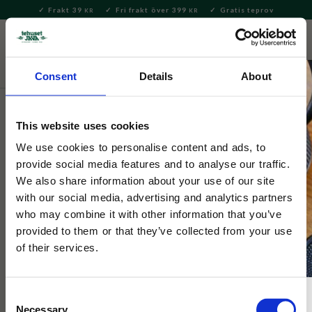
Frakt 39
Fri frakt över 399
Gratis teprov
KR
KR
Meny
FAVORITE
KUNDV
close
Consent
Details
About
Servering & Dukning
Muggar & Koppar
This website uses cookies
Tehuset Java
Emaljmugg Lund
We use cookies to personalise content and ads, to
provide social media features and to analyse our traffic.
We also share information about your use of our site
Nyhet! Vår emaljmugg med klassiska motiv från Lund.
with our social media, advertising and analytics partners
who may combine it with other information that you’ve
provided to them or that they’ve collected from your use
of their services.
Consent
Necessary