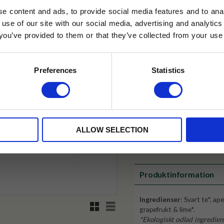
89
KR
e content and ads, to provide social media features and to anal
 use of our site with our social media, advertising and analyt
t you’ve provided to them or that they’ve collected from your use 
lkor.
Läs mer
STRERA
Preferences
Statistics
✓ Fri frakt över 399 kr
husetjava.se. Rabatten fungerar endast
✓ Betala direkt eller inom 
neras med andra erbjudanden.
✓ Gratis teprov i varje best
ALLOW SELECTION
Visa alla produkter från Tehus
Produktinformation
Ingredienser
: Svart te*, ap
Rutnätsvy
Listvy
grapefrukt & lime*.
*Ekologiskt odlad ingredie