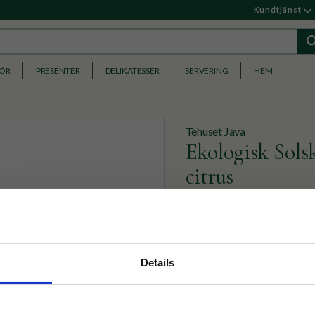
Kundtjänst
HÖR
PRESENTER
DELIKATESSER
SERVERING
HEM
Tehuset Java
Ekologisk Sols
citrus
Ekologiskt svart te med sma
fläkt!
nyhetsbrev
Details
Vikt :
100g
p på nätet och ta del av
100g