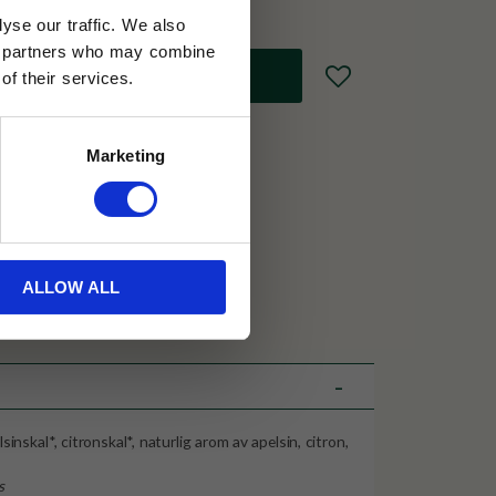
yse our traffic. We also
ics partners who may combine
Lägg till i favoriter
of their services.
Marketing
30 dagar
ällning
ALLOW ALL
et Java
elsinskal*, citronskal*, naturlig arom av apelsin, citron,
ns