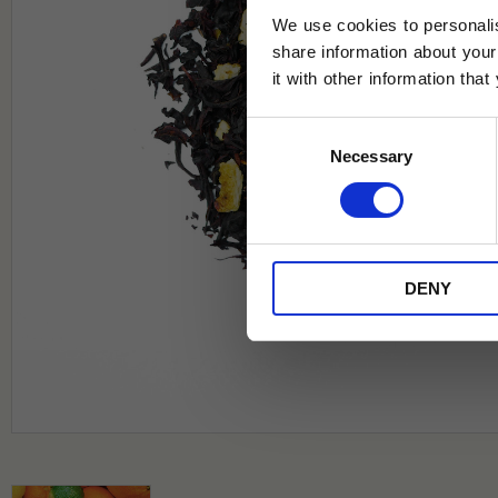
We use cookies to personalis
share information about your
it with other information tha
Jag samtycker till Tehuset Javas vil
Consent
REGI
Necessary
Selection
* Rabatten gäller endast online på Te
på ordinarie priser och kan ej kombi
DENY