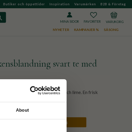
Butiker och öppettider
Inspiration
Varumärken
B2B & Företag
FAVORITER
KUNDVAGN
MINA SIDOR
NYHETER
KAMPANJER %
SÄSONG
kensblandning svart te med
k av apelsin, citron, grapefrukt och lime. En frisk
About
250g
1kg