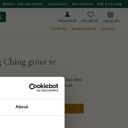
Butiker och öppettider
Inspiration
Varumärken
B2B & Företag
FAVORITER
KUNDVAGN
MINA SIDOR
NYHETER
KAMPANJER %
SÄSONG
 Ching grönt te
ån Zhejiang i Kina. Det är ett av Kinas mest
n frisk karaktär och en söt eftersmak.
About
250g
1kg