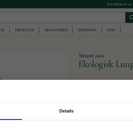
Kundtjänst
HÖR
PRESENTER
DELIKATESSER
SERVERING
HEM
Tehuset Java
Ekologisk Lung
Ekologiskt odlat grönt te fr
berömda teer. Smaken har e
Vikt :
100g
nyhetsbrev
Details
100g
p på nätet och ta del av
169
KR