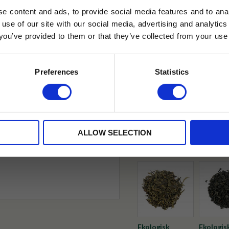
e content and ads, to provide social media features and to anal
 use of our site with our social media, advertising and analyt
t you’ve provided to them or that they’ve collected from your use 
lkor.
Läs mer
✓ Fri frakt över 399 kr
STRERA
Preferences
Statistics
✓ Betala direkt eller inom 
husetjava.se. Rabatten fungerar endast
neras med andra erbjudanden.
✓ Gratis teprov i varje best
Visa alla produkter från Tehus
ALLOW SELECTION
Ekologisk
Ekologis