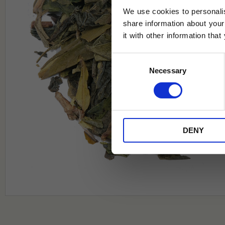
We use cookies to personalis
share information about your
it with other information tha
Jag samtycker till Tehuset Javas vil
Consent
REGI
Necessary
Selection
* Rabatten gäller endast online på Te
på ordinarie priser och kan ej kombi
DENY