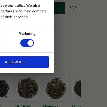
yse our traffic. We also
Lägg till i favoriter
ics partners who may combine
of their services.
Marketing
30 dagar
ällning
et Java
ALLOW ALL
k
Chun Mee
Ekologisk
Ekologisk
Eko