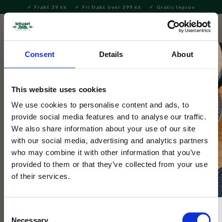
Frakt 39
Fri frakt över 399
Gratis teprov
KR
KR
Meny
FAVORITE
KUNDV
close
Consent
Details
About
Te
Löste
Grönt te
Grönt te – smaksatt
This website uses cookies
Tehuset Java
Ekologisk Japansk Genmaicha
We use cookies to personalise content and ads, to
provide social media features and to analyse our traffic.
grönt te
We also share information about your use of our site
with our social media, advertising and analytics partners
2 Betyg
who may combine it with other information that you’ve
En blandning av Bancha och rostat ris (Genmai). Även kallat
provided to them or that they’ve collected from your use
popcorn-te av uppenbar anledning. Teet innehåller mindre tein
of their services.
och passar utmärkt till mat.
Consent
Necessary