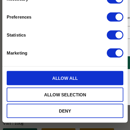
Selection
Prenumerera på vårt nyhetsbrev
Preferences
Få 10% rabatt på ditt första köp på nätet och ta del av erbjudanden året o
Statistics
Jag samtycker till Tehuset Javas villkor.
Läs mer
Marketing
REGISTRERA
* Rabatten gäller endast online på Tehusetjava.se. Rabatten fungerar endast på
ALLOW ALL
ordinarie priser och kan ej kombineras med andra erbjudanden.
ALLOW SELECTION
DENY
Vikt :
100g