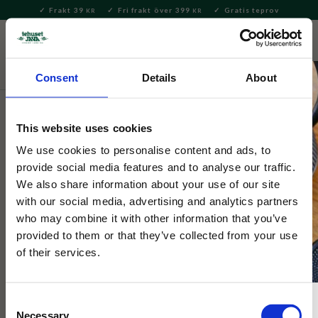
Frakt 39
Fri frakt över 399
Gratis teprov
KR
KR
Meny
FAVORITE
KUNDV
close
Consent
Details
About
Hem & Inredningsdetaljer
Kök
Kökshanddukar
This website uses cookies
Ekelund
Kökshandduk Vine William
We use cookies to personalise content and ads, to
provide social media features and to analyse our traffic.
Morris 35x50cm
We also share information about your use of our site
with our social media, advertising and analytics partners
who may combine it with other information that you’ve
Handduk från Ekelund i organiskt mönster skapat av Wiliam
Morris
provided to them or that they’ve collected from your use
of their services.
Consent
Necessary