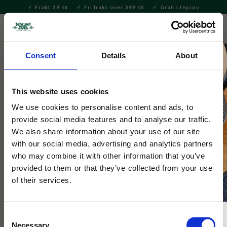
Frakt 39
Fri frakt över 399
Gratis teprov
KR
KR
Meny
FAVORITE
KUNDV
close
Consent
Details
About
Hem & Inredningsdetaljer
Kök
Kökstillbehör
This website uses cookies
Selected by Tehuset Java
Disktrasa Snöboll
We use cookies to personalise content and ads, to
provide social media features and to analyse our traffic.
We also share information about your use of our site
Svensktillverkad wettextrasa med julmotiv av Jenny Nyström.
with our social media, advertising and analytics partners
Mjuk, slitstark, tvättbar och 100 % nedbrytbar. Perfekt till
who may combine it with other information that you’ve
julens hushåll!
provided to them or that they’ve collected from your use
of their services.
Consent
Necessary