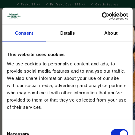
Frakt 39
Fri frakt över 399
Gratis teprov
KR
KR
Meny
FAVORITE
KUNDV
close
Consent
Details
About
Servering & Dukning
Muggar & Koppar
This website uses cookies
Selected by Tehuset Java
Cup Joy Stone
We use cookies to personalise content and ads, to
provide social media features and to analyse our traffic.
We also share information about your use of our site
Grå mugg i porslin.
with our social media, advertising and analytics partners
who may combine it with other information that you’ve
provided to them or that they’ve collected from your use
of their services.
Consent
Necessary